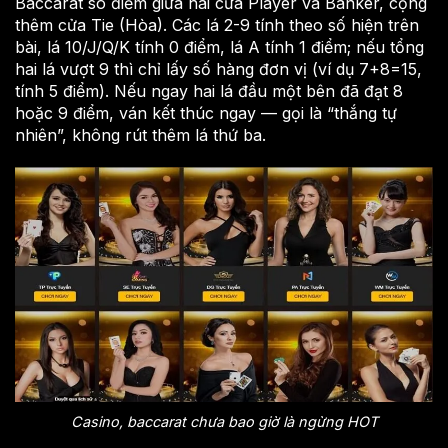
Baccarat so điểm giữa hai cửa Player và Banker, cộng
thêm cửa Tie (Hòa). Các lá 2-9 tính theo số hiện trên
bài, lá 10/J/Q/K tính 0 điểm, lá A tính 1 điểm; nếu tổng
hai lá vượt 9 thì chỉ lấy số hàng đơn vị (ví dụ 7+8=15,
tính 5 điểm). Nếu ngay hai lá đầu một bên đã đạt 8
hoặc 9 điểm, ván kết thúc ngay — gọi là “thắng tự
nhiên”, không rút thêm lá thứ ba.
Casino, baccarat chưa bao giờ là ngừng HOT