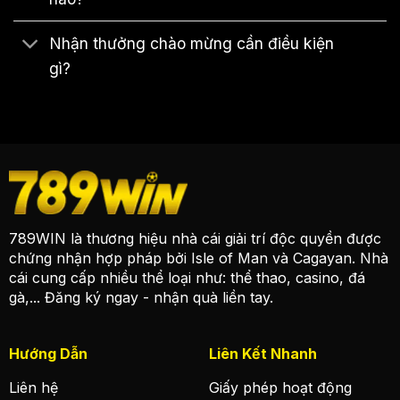
Nhận thưởng chào mừng cần điều kiện
gì?
789WIN là thương hiệu nhà cái giải trí độc quyền được
chứng nhận hợp pháp bởi Isle of Man và Cagayan. Nhà
cái cung cấp nhiều thể loại như: thể thao, casino, đá
gà,... Đăng ký ngay - nhận quà liền tay.
Hướng Dẫn
Liên Kết Nhanh
Liên hệ
Giấy phép hoạt động