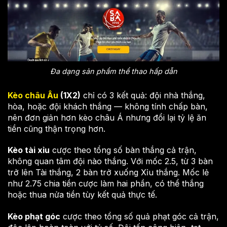
Đa dạng sản phẩm thể thao hấp dẫn
Kèo châu Âu
(1X2)
chỉ có 3 kết quả: đội nhà thắng,
hòa, hoặc đội khách thắng — không tính chấp bàn,
nên đơn giản hơn kèo châu Á nhưng đổi lại tỷ lệ ăn
tiền cũng thận trọng hơn.
Kèo tài xỉu
cược theo tổng số bàn thắng cả trận,
không quan tâm đội nào thắng. Với mốc 2.5, từ 3 bàn
trở lên Tài thắng, 2 bàn trở xuống Xỉu thắng. Mốc lẻ
như 2.75 chia tiền cược làm hai phần, có thể thắng
hoặc thua nửa tiền tùy kết quả thực tế.
Kèo phạt góc
cược theo tổng số quả phạt góc cả trận,