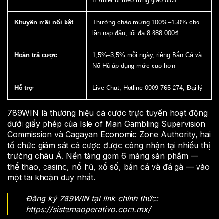
IP/thiết bị theo từng giao dịch
Khuyến mãi nổi bật
Thưởng chào mừng 100%–150% cho
lần nạp đầu, tối đa 8.888.000đ
Hoàn trả cược
1,5%–3,5% mỗi ngày, riêng Bắn Cá và
Nổ Hũ áp dụng mức cao hơn
Hỗ trợ
Live Chat, Hotline 0909 765 274, Đại lý
789WIN là thương hiệu cá cược trực tuyến hoạt động
dưới giấy phép của Isle of Man Gambling Supervision
Commission và Cagayan Economic Zone Authority, hai
tổ chức giám sát cá cược được công nhận tại nhiều thị
trường châu Á. Nền tảng gom 6 mảng sản phẩm —
thể thao, casino, nổ hũ, xổ số, bắn cá và đá gà — vào
một tài khoản duy nhất.
Đăng ký 789WIN tại link chính thức:
https://sistemaoperativo.com.mx/