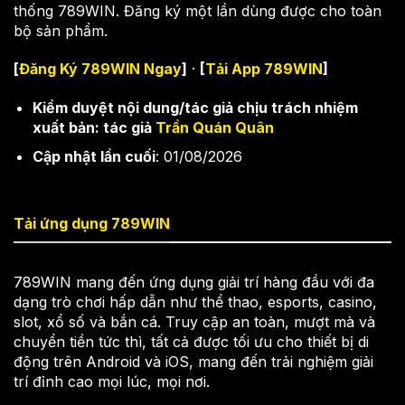
thống 789WIN. Đăng ký một lần dùng được cho toàn
bộ sản phẩm.
[
Đăng Ký 789WIN Ngay
]
·
[
Tải App 789WIN
]
Kiểm duyệt nội dung/tác giả chịu trách nhiệm
xuất bản: tác giả
Trần Quán Quân
Cập nhật lần cuối
: 01/08/2026
Tải ứng dụng 789WIN
789WIN mang đến ứng dụng giải trí hàng đầu với đa
dạng trò chơi hấp dẫn như thể thao, esports, casino,
slot, xổ số và bắn cá. Truy cập an toàn, mượt mà và
chuyển tiền tức thì, tất cả được tối ưu cho thiết bị di
động trên Android và iOS, mang đến trải nghiệm giải
trí đỉnh cao mọi lúc, mọi nơi.