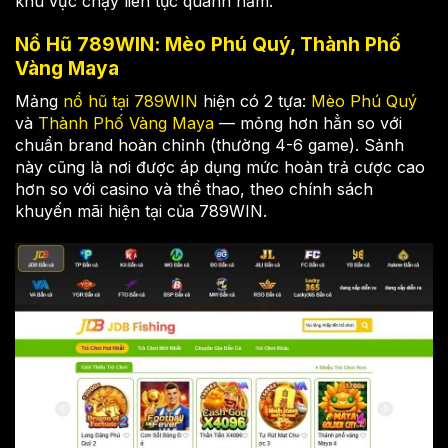
khu vực chạy liên tục quanh năm.
Nổ Hũ 789WIN: Mèo Phú Quý, Thành Phố
Vàng Maya
Mảng
nổ hũ tại 789WIN
hiện có 2 tựa:
Mèo Phú Quý
và
Thành Phố Vàng Maya
— mỏng hơn hẳn so với
chuẩn brand hoàn chỉnh (thường 4-6 game). Sảnh
này cũng là nơi được áp dụng mức hoàn trả cược cao
hơn so với casino và thể thao, theo chính sách
khuyến mãi hiện tại của 789WIN.