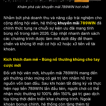
Khám phá các khuyến mãi 789WIN hot nhất
Nhằm bứt phá doanh thu và nâng cấp trải nghiệm cho
cộng đồng hội viên, hệ thống
khuyến mãi
789WIN
đã
chính thức tung ra chuỗi sự kiện ưu đãi mang tính
bùng nổ trong năm 2026. Cập nhật nhanh danh sách
các chương trình được làm mới dưới đây để tham
chiến và không lỡ mất cơ hội x2 hoặc x3 tiền về tài
khoản.
Kích thích đam mê – Bùng nổ thưởng khủng cho tay
cược mới
Đối với hội viên mới, khuyến mãi 789WIN mang đến
gói thưởng chào mừng có giá trị lớn nhằm hỗ trợ
nguồn vốn ban đầu. Sau khi hoàn tất đăng ký và thực
hiện nạp tiền 789WIN lần đầu tiên, người chơi có thể
nhận mức thưởng từ 100% đến 150% giá trị giao dịch
tùy từng thời điểm triển khai chương trình. Ngoài
khoản bonus chính, hệ thống còn tặng thêm từ