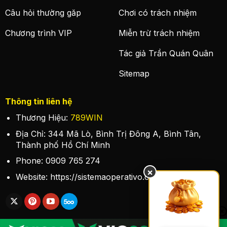
Câu hỏi thường găp
Chơi có trách nhiệm
Chương trình VIP
Miễn trừ trách nhiệm
Tác giả Trần Quán Quân
Sitemap
Thông tin liên hệ
Thương Hiệu:
789WIN
Địa Chỉ: 344 Mã Lò, Bình Trị Đông A, Bình Tân,
Thành phố Hồ Chí Minh
Phone: 0909 765 274
×
Website: https://sistemaoperativo.com.mx/