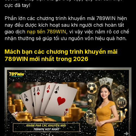
cực đã tay!
Phần lớn các chương trình khuyến mãi 789WIN hiện
nay đều được kích hoạt sau khi người chơi hoàn tất
giao dịch
nạp tiền 789WIN
, vì vậy việc nắm rõ cơ chế
nhận thưởng sẽ giúp tối ưu nguồn vốn hiệu quả hơn.
Mách bạn các chương trình khuyến mãi
789WIN mới nhất trong 2026