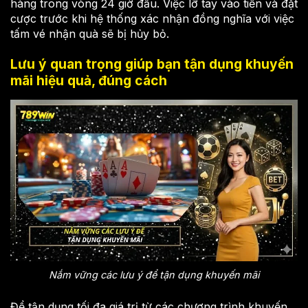
hàng trong vòng 24 giờ đầu. Việc lỡ tay vào tiền và đặt
cược trước khi hệ thống xác nhận đồng nghĩa với việc
tấm vé nhận quà sẽ bị hủy bỏ.
Lưu ý quan trọng giúp bạn tận dụng khuyến
mãi hiệu quả, đúng cách
Nắm vững các lưu ý để tận dụng khuyến mãi
Để tận dụng tối đa giá trị từ các chương trình khuyến