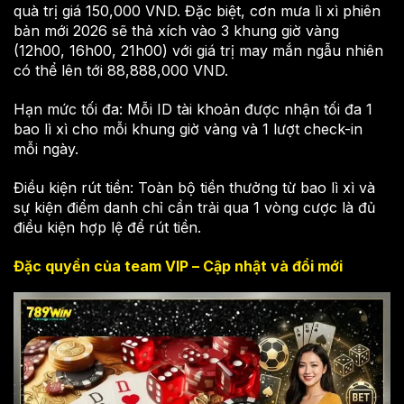
quà trị giá 150,000 VND. Đặc biệt, cơn mưa lì xì phiên
bản mới 2026 sẽ thả xích vào 3 khung giờ vàng
(12h00, 16h00, 21h00) với giá trị may mắn ngẫu nhiên
có thể lên tới 88,888,000 VND.
Hạn mức tối đa: Mỗi ID tài khoản được nhận tối đa 1
bao lì xì cho mỗi khung giờ vàng và 1 lượt check-in
mỗi ngày.
Điều kiện rút tiền: Toàn bộ tiền thưởng từ bao lì xì và
sự kiện điểm danh chỉ cần trải qua 1 vòng cược là đủ
điều kiện hợp lệ để rút tiền.
Đặc quyền của team VIP – Cập nhật và đổi mới