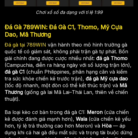
Chơi xổ số đa dạng với tỉ lệ 1:99
Đá Gà 789WIN: Đá Gà C1, Thomo, Mỹ Cựa
Dao, Mã Thương
Đá gà tại 789WIN
vận hành theo mô hình trường gà
quốc tế có giám sát, không phải trận gà tự phát. Bốn
giải chính đang được cược nhiều nhất:
đá gà Thomo
(Campuchia, diễn ra hàng ngày với số lượng trận lớn),
đá gà C1
(chuẩn Philippines, phân hạng cân và kiểm
tra sức khỏe chiến kê trước trận),
đá gà Mỹ cựa dao
(tốc độ nhanh, một đòn có thể kết thúc trận) và
Mã
Thương
(giống gà lai Mã Lai–Thái Lan, thiên về chiến
thuật).
Ba loại kèo cơ bản trong đá gà C1:
Meron
(cửa chiến
kê được đánh giá mạnh hơn),
Wala
(cửa chiến kê yếu
hơn, tỷ lệ trả thưởng cao hơn Meron) và
Hòa
— áp
dụng khi cả hai gà đều mất sức và trọng tài buộc dừng