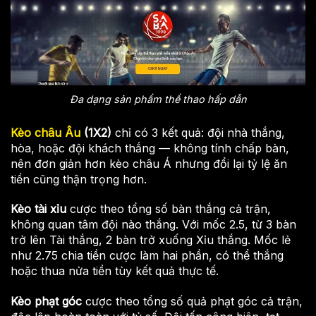
Đa dạng sản phẩm thể thao hấp dẫn
Kèo châu Âu
(1X2)
chỉ có 3 kết quả: đội nhà thắng,
hòa, hoặc đội khách thắng — không tính chấp bàn,
nên đơn giản hơn kèo châu Á nhưng đổi lại tỷ lệ ăn
tiền cũng thận trọng hơn.
Kèo tài xỉu
cược theo tổng số bàn thắng cả trận,
không quan tâm đội nào thắng. Với mốc 2.5, từ 3 bàn
trở lên Tài thắng, 2 bàn trở xuống Xỉu thắng. Mốc lẻ
như 2.75 chia tiền cược làm hai phần, có thể thắng
hoặc thua nửa tiền tùy kết quả thực tế.
Kèo phạt góc
cược theo tổng số quả phạt góc cả trận,