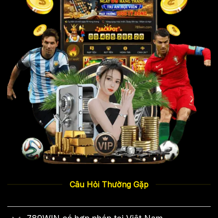
Câu Hỏi Thường Gặp