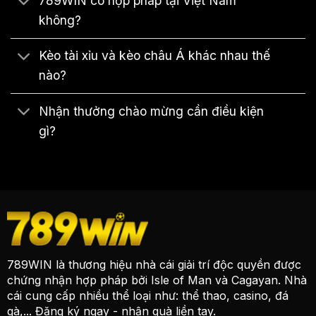
789WIN có hợp pháp tại Việt Nam
không?
Kèo tài xỉu và kèo châu Á khác nhau thế
nào?
Nhận thưởng chào mừng cần điều kiện
gì?
789WIN là thương hiệu nhà cái giải trí độc quyền được
chứng nhận hợp pháp bởi Isle of Man và Cagayan. Nhà
cái cung cấp nhiều thể loại như: thể thao, casino, đá
gà,... Đăng ký ngay - nhận quà liền tay.