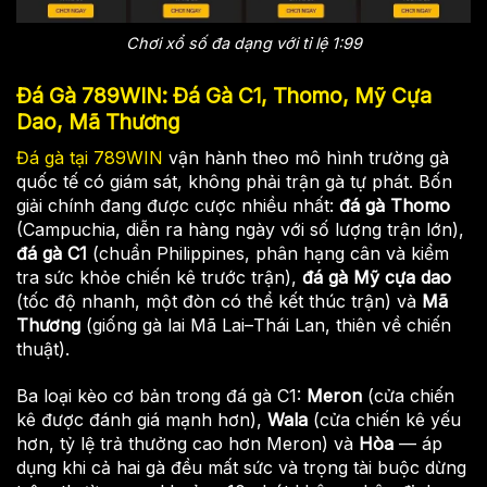
Chơi xổ số đa dạng với tỉ lệ 1:99
Đá Gà 789WIN: Đá Gà C1, Thomo, Mỹ Cựa
Dao, Mã Thương
Đá gà tại 789WIN
vận hành theo mô hình trường gà
quốc tế có giám sát, không phải trận gà tự phát. Bốn
giải chính đang được cược nhiều nhất:
đá gà Thomo
(Campuchia, diễn ra hàng ngày với số lượng trận lớn),
đá gà C1
(chuẩn Philippines, phân hạng cân và kiểm
tra sức khỏe chiến kê trước trận),
đá gà Mỹ cựa dao
(tốc độ nhanh, một đòn có thể kết thúc trận) và
Mã
Thương
(giống gà lai Mã Lai–Thái Lan, thiên về chiến
thuật).
Ba loại kèo cơ bản trong đá gà C1:
Meron
(cửa chiến
kê được đánh giá mạnh hơn),
Wala
(cửa chiến kê yếu
hơn, tỷ lệ trả thưởng cao hơn Meron) và
Hòa
— áp
dụng khi cả hai gà đều mất sức và trọng tài buộc dừng