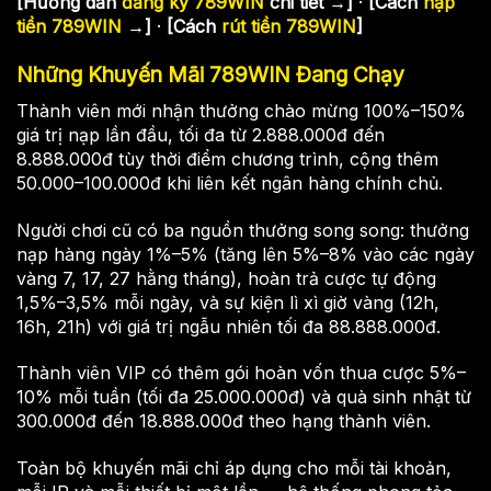
[Hướng dẫn
đăng ký 789WIN
chi tiết →]
·
[Cách
nạp
tiền 789WIN
→]
·
[Cách
rút tiền 789WIN
]
Những Khuyến Mãi 789WIN Đang Chạy
Thành viên mới nhận thưởng chào mừng 100%–150%
giá trị nạp lần đầu, tối đa từ 2.888.000đ đến
8.888.000đ tùy thời điểm chương trình, cộng thêm
50.000–100.000đ khi liên kết ngân hàng chính chủ.
Người chơi cũ có ba nguồn thưởng song song: thưởng
nạp hàng ngày 1%–5% (tăng lên 5%–8% vào các ngày
vàng 7, 17, 27 hằng tháng), hoàn trả cược tự động
1,5%–3,5% mỗi ngày, và sự kiện lì xì giờ vàng (12h,
16h, 21h) với giá trị ngẫu nhiên tối đa 88.888.000đ.
Thành viên VIP có thêm gói hoàn vốn thua cược 5%–
10% mỗi tuần (tối đa 25.000.000đ) và quà sinh nhật từ
300.000đ đến 18.888.000đ theo hạng thành viên.
Toàn bộ khuyến mãi chỉ áp dụng cho mỗi tài khoản,