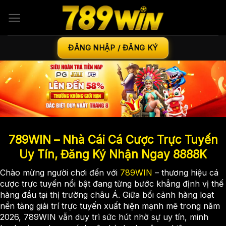
Chuyển
đến
nội
dung
ĐĂNG NHẬP / ĐĂNG KÝ
789WIN – Nhà Cái Cá Cược Trực Tuyến
Uy Tín, Đăng Ký Nhận Ngay 8888K
Chào mừng người chơi đến với
789WIN
– thương hiệu cá
cược trực tuyến nổi bật đang từng bước khẳng định vị thế
hàng đầu tại thị trường châu Á. Giữa bối cảnh hàng loạt
nền tảng giải trí trực tuyến xuất hiện mạnh mẽ trong năm
2026, 789WIN vẫn duy trì sức hút nhờ sự uy tín, minh