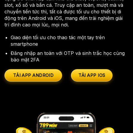
slot, xổ số và bắn cá. Truy cập an toàn, mượt mà và
chuyển tiền tức thì, tất cả được tối ưu cho thiết bị di
động trên Android và iOS, mang đến trải nghiệm giải
trí đỉnh cao mọi lúc, mọi nơi.
Giao diện tối ưu cho thao tác một tay trên
smartphone
Đăng nhập an toàn với OTP và sinh trắc học cùng
bảo mật 2FA
TẢI APP ANDROID
TẢI APP IOS