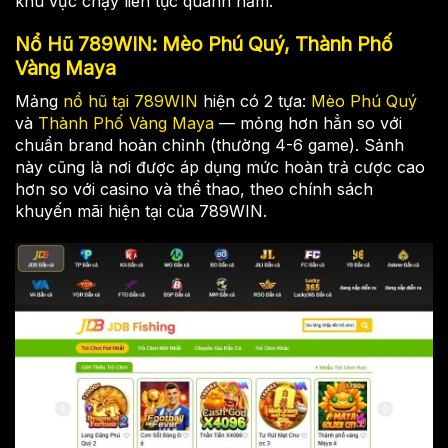
khu vực chạy liên tục quanh năm.
Nổ Hũ 789WIN: Mèo Phú Quý, Thành Phố
Vàng Maya
Mảng
nổ hũ tại 789WIN
hiện có 2 tựa:
Mèo Phú Quý
và
Thành Phố Vàng Maya
— mỏng hơn hẳn so với
chuẩn brand hoàn chỉnh (thường 4-6 game). Sảnh
này cũng là nơi được áp dụng mức hoàn trả cược cao
hơn so với casino và thể thao, theo chính sách
khuyến mãi hiện tại của 789WIN.