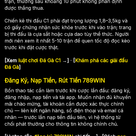
trận, thường sau khoảng 10 phút không phân định
được thắng thua.
Chiến kê thi đấu C1 phải đạt trọng lượng 1,8–3,5kg và
có giấy chứng nhận sức khỏe trước khi vào trận; trang
bị thi đấu là cựa sắt hoặc cựa dao tùy thể thức. Người
mới nên xem ít nhất 5-10 trận để quen tốc độ đọc kèo
trước khi đặt cược thật.
[Xem
luật chơi Đá Gà C1
→]
·
[
Khám phá các giải đấu
Đá Gà
]
Đăng Ký, Nạp Tiền, Rút Tiền 789WIN
Bốn thao tác cần làm trước khi cược lần đầu: đăng ký,
đăng nhập, nạp tiền và tải app. Muốn nhận đủ khuyến
mãi chào mừng, tài khoản cần được xác thực chính
chủ — liên kết ngân hàng, số điện thoại và email cá
nhân — trước lần nạp tiền đầu tiên, vì hệ thống từ
chối phát thưởng cho thông tin không chính chủ.