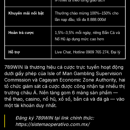
IP/thiết bị theo từng giao dịch
Khuyến mãi nổi bật
Thưởng chào mừng 100%–150% cho
lần nạp đầu, tối đa 8.888.000đ
Hoàn trả cược
1,5%–3,5% mỗi ngày, riêng Bắn Cá và
Nổ Hũ áp dụng mức cao hơn
Hỗ trợ
Live Chat, Hotline 0909 765 274, Đại lý
789WIN là thương hiệu cá cược trực tuyến hoạt động
dưới giấy phép của Isle of Man Gambling Supervision
Commission và Cagayan Economic Zone Authority, hai
tổ chức giám sát cá cược được công nhận tại nhiều thị
trường châu Á. Nền tảng gom 6 mảng sản phẩm —
thể thao, casino, nổ hũ, xổ số, bắn cá và đá gà — vào
một tài khoản duy nhất.
Đăng ký 789WIN tại link chính thức:
https://sistemaoperativo.com.mx/