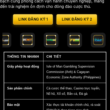
bạch cùng phong cách vận hành chuyên nghiệp, mang
đến trải nghiệm ổn định cho đông đảo cược thủ.
LINK ĐĂNG KÝ 1
LINK ĐĂNG KÝ 2
THÔNG TIN NHANH
CHI TIẾT
Giấy phép hoạt động
Isle of Man Gambling Supervision
Commission (Anh) & Cagayan
Economic Zone Authority (Philippines)
Sản phẩm chính
Cá cược thể thao, Casino trực tuyến,
Nổ hũ, Xổ số, Bắn cá, Đá gà
Bảo mật
Xác thực tài khoản chính chủ, rà soát