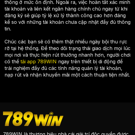
thống ở mức ổn định. Ngoài ra, việc hoàn tất xác minh
tài khoản và liên kết ngân hàng chính chủ ngay từ khi
đăng ký sẽ giúp tỷ lệ xử lý thành công cao hơn đáng
kể so với những tài khoản chưa cập nhật đầy đủ thông
tin.
Chúc các bạn sẽ có thêm thật nhiều ngày bội thu rực
rỡ tại hệ thống. Để theo dõi trạng thái giao dịch mọi lúc
mọi nơi và thực hiện rút thưởng nhanh hơn, người chơi
có thể
tải app 789WIN
ngay trên thiết bị di động để
trải nghiệm đầy đủ các tính năng quản lý tài khoản,
nạp rút và nhận khuyến mãi một cách thuận tiện nhất.
789WIN là thương hiệu nhà cái giải trí độc quyền được