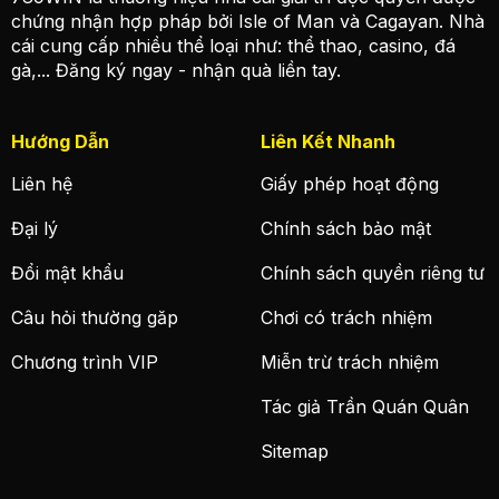
chứng nhận hợp pháp bởi Isle of Man và Cagayan. Nhà
cái cung cấp nhiều thể loại như: thể thao, casino, đá
gà,... Đăng ký ngay - nhận quà liền tay.
Hướng Dẫn
Liên Kết Nhanh
Liên hệ
Giấy phép hoạt động
Đại lý
Chính sách bảo mật
Đổi mật khẩu
Chính sách quyền riêng tư
Câu hỏi thường găp
Chơi có trách nhiệm
Chương trình VIP
Miễn trừ trách nhiệm
Tác giả Trần Quán Quân
Sitemap