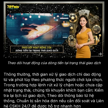
Theo dõi hoạt động của dòng tiền tại trạng thái giao dịch
Thông thường, thời gian xử lý giao dịch chỉ dao động
từ vài phút tùy theo phương thức người chơi lựa chọn.
Trong trường hợp lệnh rút xử lý chậm hoặc chưa cập
nhật trạng thái, chúng tôi khuyến khích bạn cần:
Kiểm
tra lại lịch sử giao dịch,
Theo dõi thông báo từ hệ
thống,
Chuẩn bị sẵn hóa đơn nếu cần đối soát và
Liên
hệ CSKH 24/7 để được hỗ trợ nhanh hơn