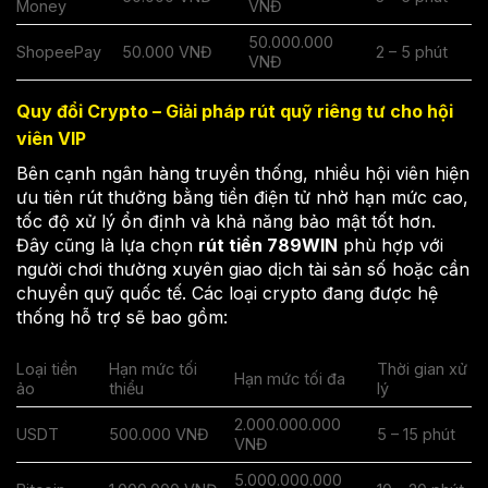
Money
VNĐ
50.000.000
ShopeePay
50.000 VNĐ
2 – 5 phút
VNĐ
Quy đổi Crypto – Giải pháp rút quỹ riêng tư cho hội
viên VIP
Bên cạnh ngân hàng truyền thống, nhiều hội viên hiện
ưu tiên rút thưởng bằng tiền điện tử nhờ hạn mức cao,
tốc độ xử lý ổn định và khả năng bảo mật tốt hơn.
Đây cũng là lựa chọn
rút tiền 789WIN
phù hợp với
người chơi thường xuyên giao dịch tài sản số hoặc cần
chuyển quỹ quốc tế. Các loại crypto đang được hệ
thống hỗ trợ sẽ bao gồm:
Loại tiền
Hạn mức tối
Thời gian xử
Hạn mức tối đa
ảo
thiểu
lý
2.000.000.000
USDT
500.000 VNĐ
5 – 15 phút
VNĐ
5.000.000.000