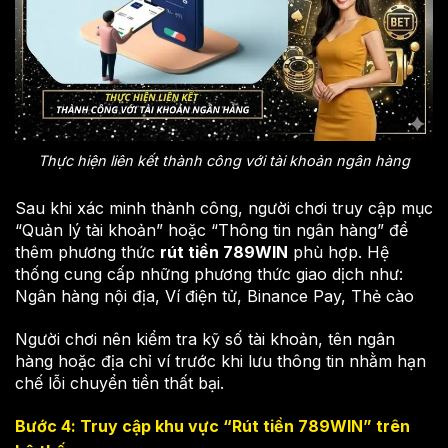
Thực hiện liên kết thành công với tài khoản ngân hàng
Sau khi xác minh thành công, người chơi truy cập mục
“Quản lý tài khoản” hoặc “Thông tin ngân hàng” để
thêm phương thức
rút tiền 789WIN
phù hợp. Hệ
thống cung cấp những phương thức giao dịch như:
Ngân hàng nội địa,
Ví điện tử,
Binance Pay,
Thẻ cào
Người chơi nên kiểm tra kỹ số tài khoản, tên ngân
hàng hoặc địa chỉ ví trước khi lưu thông tin nhằm hạn
chế lỗi chuyển tiền thất bại.
Bước 4: Truy cập khu vực “Rút tiền 789WIN” trên