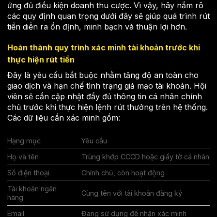
ứng đủ điều kiện doanh thu cược. Vì vậy, hãy nắm rõ
các quy định quan trọng dưới đây sẽ giúp quá trình rút
tiền
diễn ra ổn định, minh bạch và thuận lợi hơn.
Hoàn thành quy trình xác minh tài khoản trước khi
thực hiện rút tiền
Đây là yêu cầu bắt buộc nhằm tăng độ an toàn cho
giao dịch và hạn chế tình trạng giả mạo tài khoản. Hội
viên sẽ cần cập nhật đầy đủ thông tin cá nhân chính
chủ trước khi thực hiện lệnh rút thưởng trên hệ thống.
Các dữ liệu cần xác minh gồm:
Hạng mục
Yêu cầu
Họ và tên
Trùng khớp CCCD hoặc giấy tờ cá nhân
Số điện thoại
Chính chủ, còn hoạt động
Tài khoản ngân
Cùng tên với tài khoản đăng ký
hàng
Email
Đang sử dụng để nhận xác minh